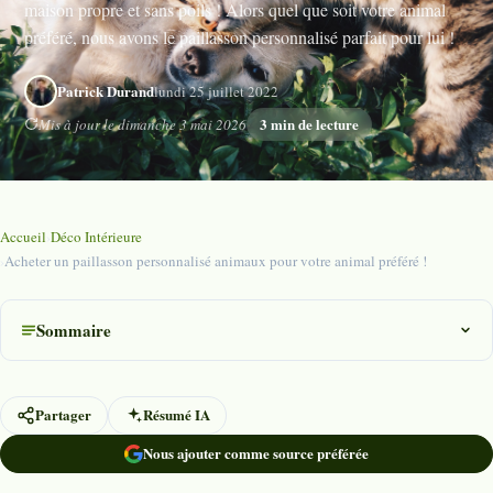
maison propre et sans poils ! Alors quel que soit votre animal
préféré, nous avons le paillasson personnalisé parfait pour lui !
Patrick Durand
lundi 25 juillet 2022
3 min de lecture
Mis à jour le dimanche 3 mai 2026
Accueil
›
Déco Intérieure
›
Acheter un paillasson personnalisé animaux pour votre animal préféré !
Sommaire
Partager
Résumé IA
Nous ajouter comme source préférée