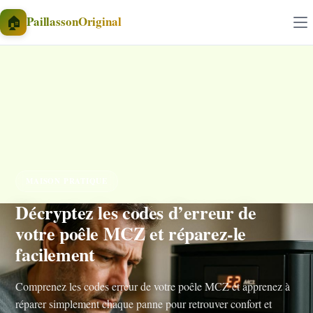
Aller au contenu
🏠
PaillassonOriginal
MAISON PRATIQUE
Décryptez les codes d’erreur de
votre poêle MCZ et réparez-le
facilement
Comprenez les codes erreur de votre poêle MCZ et apprenez à
réparer simplement chaque panne pour retrouver confort et