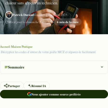
chaleur sans appeler un technicien.
Patrick Durand
vendredi 24 octobre 2025
6 min de lecture
Mis à jour le dimanche 3 mai 2026
Accueil
›
Maison Pratique
›
Décryptez les codes d’erreur de votre poêle MCZ et réparez-le facilement
Sommaire
Partager
Résumé IA
Nous ajouter comme source préférée