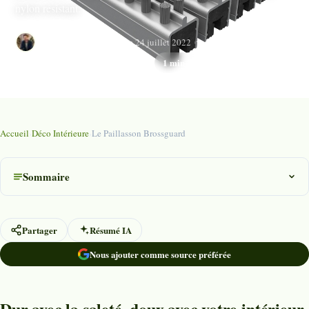
nylon résistant.
Patrick Durand
dimanche 24 juillet 2022
1 min de lecture
Mis à jour le dimanche 3 mai 2026
Accueil
›
Déco Intérieure
›
Le Paillasson Brossguard
Sommaire
Partager
Résumé IA
Nous ajouter comme source préférée
Dur avec la saleté, doux avec votre intérieur