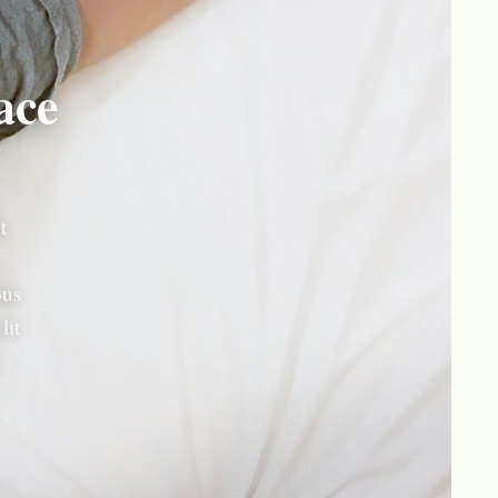
ace
t
ous
lit
.