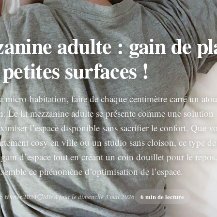
anine adulte : gain de pl
 petites surfaces !
 micro-habitation, faire de chaque centimètre carré un atou
en. Le lit mezzanine adulte se présente comme une solution
imiser l’espace disponible sans sacrifier le confort. Que v
rtement cosy en ville ou un studio sans cloison, ce type de 
gain d’espace tout en créant un coin douillet pour le repos
nsemble ce phénomène d’optimisation de l’espace.
6 min de lecture
 5 février 2024
Mis à jour le dimanche 3 mai 2026