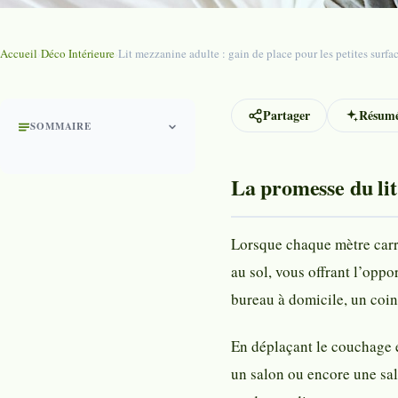
Accueil
›
Déco Intérieure
›
Lit mezzanine adulte : gain de place pour les petites surfac
Partager
Résumé
SOMMAIRE
La promesse du lit
Lorsque chaque mètre carré
au sol, vous offrant l’opp
bureau à domicile, un coin
En déplaçant le couchage e
un salon ou encore une sal