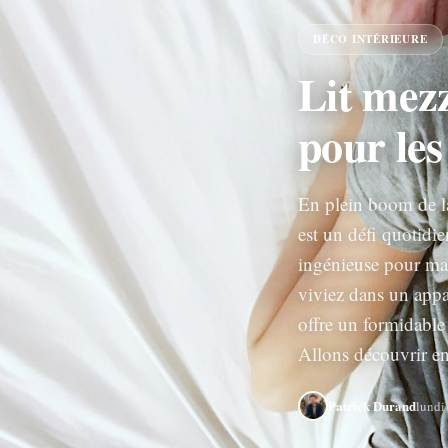
DÉCO INTÉRIEURE
Lit mezz
pour les
En plein boom de la
est un défi quotidi
ingénieuse pour max
viviez dans un appa
offre un formidable 
Allons découvrir e
Patrick Durand
lundi