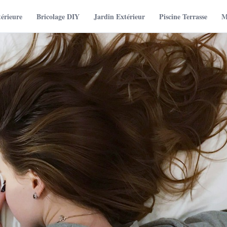
térieure
Bricolage DIY
Jardin Extérieur
Piscine Terrasse
M