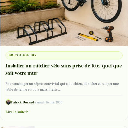
BRICOLAGE DIY
Installer un râtelier vélo sans prise de tête, quel que
soit votre mur
Pour aménager un séjour convivial qui a du chien, dénicher et retaper une
table de ferme en bois massif reste…
Patrick Durand
·
samedi 16 mai 2026
Lire la suite