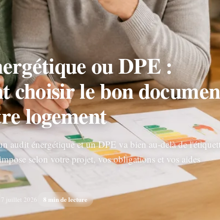
nergétique ou DPE :
 choisir le bon documen
tre logement
un audit énergétique et un DPE va bien au-delà de l'étiquet
impose selon votre projet, vos obligations et vos aides
8 min de lecture
 7 juillet 2026