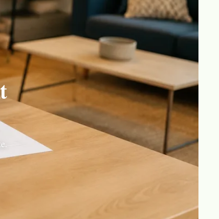
t
te.