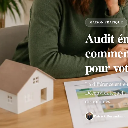
MAISON PRATIQUE
Audit é
comment
pour vo
La différence entre 
Découvrez lequel s'
disponibles.
Patrick Durand
mardi