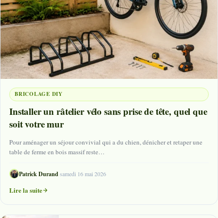
BRICOLAGE DIY
Installer un râtelier vélo sans prise de tête, quel que
soit votre mur
Pour aménager un séjour convivial qui a du chien, dénicher et retaper une
table de ferme en bois massif reste…
Patrick Durand
·
samedi 16 mai 2026
Lire la suite