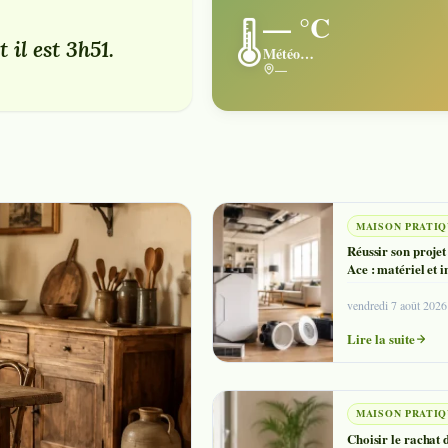
— °C
🌡️
il est 3h51.
Météo…
—
MAISON PRATI
Réussir son projet
Ace : matériel et i
vendredi 7 août 2026
Lire la suite
MAISON PRATI
Choisir le rachat 