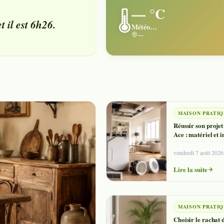
— °C
🌡️
il est 6h26.
Météo…
—
MAISON PRATI
Réussir son projet
Ace : matériel et i
vendredi 7 août 2026
Lire la suite
MAISON PRATI
Choisir le rachat 