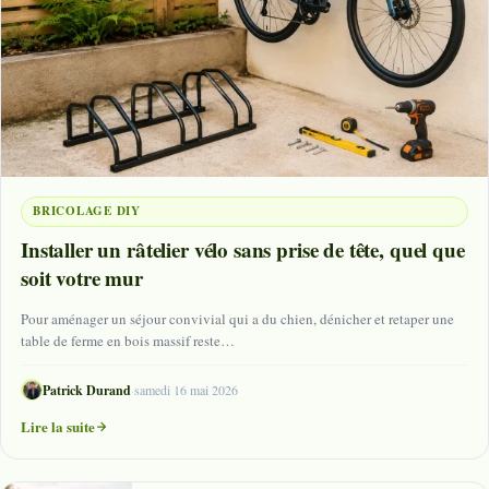
BRICOLAGE DIY
Installer un râtelier vélo sans prise de tête, quel que
soit votre mur
Pour aménager un séjour convivial qui a du chien, dénicher et retaper une
table de ferme en bois massif reste…
Patrick Durand
·
samedi 16 mai 2026
Lire la suite