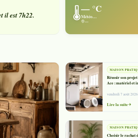
— °C
🌡️
il est 7h22.
Météo…
—
MAISON PRATI
Réussir son projet
Ace : matériel et i
vendredi 7 août 2026
Lire la suite
MAISON PRATI
Choisir le rachat 