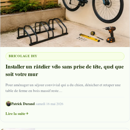
BRICOLAGE DIY
Installer un râtelier vélo sans prise de tête, quel que
soit votre mur
Pour aménager un séjour convivial qui a du chien, dénicher et retaper une
table de ferme en bois massif reste…
Patrick Durand
·
samedi 16 mai 2026
Lire la suite